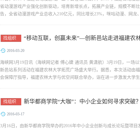
省动漫游戏产业强化创新驱动，培育新增长点，拓展产业链，规模不断壮
告，全省动漫游戏产业总收入210亿元，同比增长23%，咪咕动漫、网龙
元，厦门飞鱼科技等20...
“移动互联，创赢未来”—创新邑站走进福建农
找组织
2016-03-20
海峡网3月19日讯（海峡网记者 傅心婕 通讯员 黄潇航）3月19日，一场
新邑站系列活动在福建农林大学拓荒广场盛大举行。据悉，本次活动由福
会保障厅指导，福建农林大学与优空间联合举办，诣在进一步激发大学生
教育...
新华都商学院“大咖”：中小企业如何寻求突破
找组织
2016-03-17
3月16日，由新华都商学院举办的2016年中小企业创新与成长论坛暨项