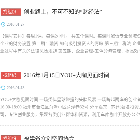
创业路上，不可不知的“财经法”
找组织
2016-01-27
【课程安排】每周1课，每课2小时。 共五个课时。每课时邀请专业领域资
企业的财务设置 第二期：融资-如何吸引投资人的青睐 第三期：税法-企
业过程中有关的法律风险规避 第五期：企业管理-五色分包管理，提高效率
【活动形式】...
2016年1月15日YOU+大咖见面时间
找组织
2016-01-13
YOU+大咖见面时间 一场类似星球碰撞的头脑风暴 一场跨越两岸的创业者对话 201
16:00-18:00 福州市台江区菏泽小区菏泽巷32号 分享嘉宾 苏菂(著名
司，专注创业服务，集聚各类创业群体和资源，利用车库咖啡开放办公空
体+虚拟+流...
福建省众创空间协会
找组织