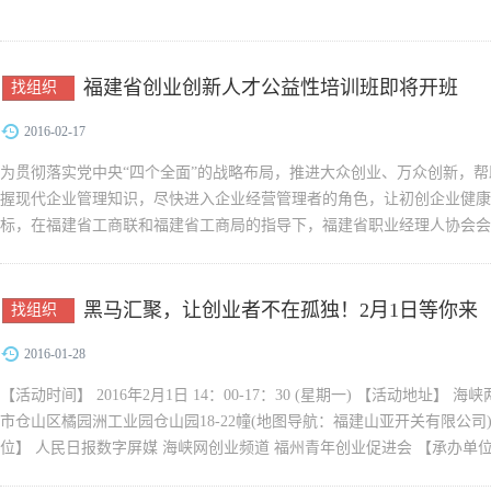
福建省创业创新人才公益性培训班即将开班
找组织
2016-02-17
为贯彻落实党中央“四个全面”的战略布局，推进大众创业、万众创新，
握现代企业管理知识，尽快进入企业经营管理者的角色，让初创企业健康
标，在福建省工商联和福建省工商局的指导下，福建省职业经理人协会会
市私营企...
黑马汇聚，让创业者不在孤独！2月1日等你来
找组织
2016-01-28
【活动时间】 2016年2月1日 14：00-17：30 (星期一) 【活动地址】
市仓山区橘园洲工业园仓山园18-22幢(地图导航：福建山亚开关有限公司)
位】 人民日报数字屏媒 海峡网创业频道 福州青年创业促进会 【承办单位
福建星链接众...