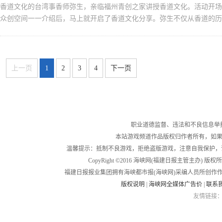
香道文化的台湾事香师弥生，亲临福州青创之家讲授香道文化。活动开场
众创空间一一介绍后，马上就开启了香道文化分享。弥生不仅从香道的历
个方...
上一页
1
2
3
4
下一页
职业道德监督、违法和不良信息举报电话：05
本站游戏频道作品版权归作者所有，如果
温馨提示：抵制不良游戏，拒绝盗版游戏，注意自我保护，
CopyRight ©2016 海峡网(福建日报主管主办) 版权所有
福建日报报业集团拥有海峡都市报(海峡网)采编人员所创作
版权说明
|
海峡网全媒体广告价
|
联系
友情链接