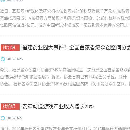
2016-03-30
近日，互联网+新媒体及研究机构亿欧网对外确认获得数千万元A+轮融
基金盛景嘉成，A轮投资方高榕资本和乔景资本跟投，总部在杭州的迭代
亿欧网估值近2亿元，成为中国新媒体领域又一家受到资本追捧的公司之一。
期以O2O切入，伴随2015...
福建创业圈大事件！全国首家省级众创空间协
找组织
2016-03-26
今天，福建省众创空间协会(FMSA)在福州成立，这也是全国首家省级
由“散兵游勇”到“抱团发展”。据悉，协会目前已有114家会员单位，预计
协会。 福建省众创空间协会(FMSA)是根据国务院《关于发展众创空间、
去年动漫游戏产业收入增长23%
找组织
2016-03-22
18日，2016年福建省动漫游戏产业年会在福州召开，2015年福建省动漫