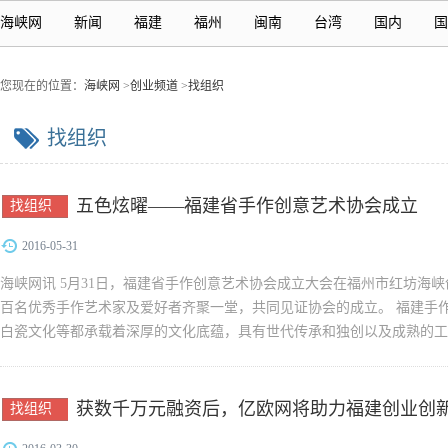
海峡网
新闻
福建
福州
闽南
台湾
国内
国
您现在的位置：
海峡网
>
创业频道
>
找组织
找组织
五色炫曜——福建省手作创意艺术协会成立
找组织
2016-05-31
海峡网讯 5月31日，福建省手作创意艺术协会成立大会在福州市红坊海
百名优秀手作艺术家及爱好者齐聚一堂，共同见证协会的成立。 福建手
白瓷文化等都承载着深厚的文化底蕴，具有世代传承和独创以及成熟的工
认知度。早在5000...
获数千万元融资后，亿欧网将助力福建创业创
找组织