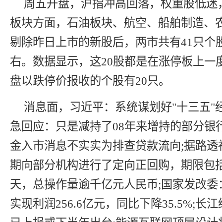
周五开盘，沪指冲高回落，权重股低迷
板块方面，石油板块、航空、船舶制造、
剔除昨日上市的新股后，两市共有41只个股
右。数据显示，这20股都是在涨停板上一
盘以跌停价报收的个股有20只。
消息面，习近平：系统谋划好"十三五"
急回应：只是减持了08年来增持的部分银
金入市消息不实实为排查贷款流向;据路透
期向部分机构进行了定向正回购，期限包括7
天，总操作量逾千亿元人民币;国家发改委：
实现利润256.6亿元，同比下降35.5%;