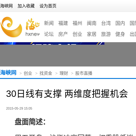
海峡网
加入收藏
设为首页
新闻
福建
福州
闽南
台湾
国内
国
论坛
房产
创业
家居
旅游
健身
出
海峡网
>
创业
>
找资金
>
理财
>
股市直播
30日线有支撑 两维度把握机会
2015-05-29 15:05
盘面简述：