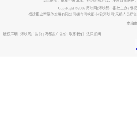
温馨提示：抵制不良游戏，拒绝盗版游戏，注意自我保护
CopyRight ©2006 海峡网(海峡都市报社主办) 
福建报业新媒体发展有限公司拥有海峡都市报(海峡网)采编人员所
本站
版权声明
|
海峡网广告价
|
海都报广告价
|
联系我们
|
法律顾问